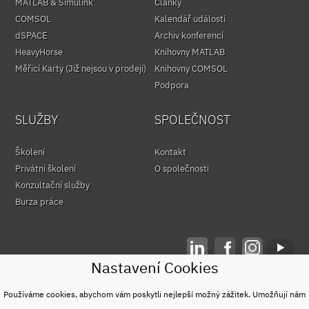
MATLAB & Simulink
Články
COMSOL
Kalendář událostí
dSPACE
Archiv konferencí
HeavyHorse
Knihovny MATLAB
Měřicí Karty (Již nejsou v prodeji)
Knihovny COMSOL
Podpora
SLUŽBY
SPOLEČNOST
Školení
Kontakt
Privátní školení
O společnosti
Konzultační služby
Burza práce
Nastavení Cookies
© HUMUSOFT 1991 - 2026
Ochrana osobních údajů
Používáme cookies, abychom vám poskytli nejlepší možný zážitek. Umožňují nám
&