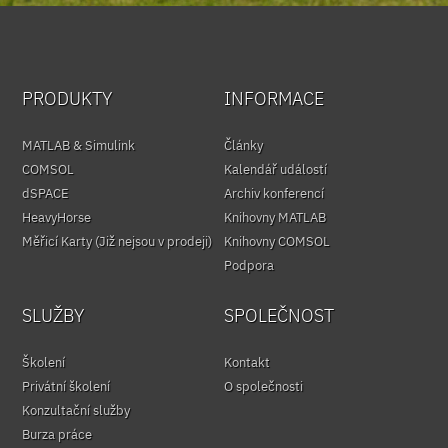
PRODUKTY
INFORMACE
MATLAB & Simulink
Články
COMSOL
Kalendář událostí
dSPACE
Archiv konferencí
HeavyHorse
Knihovny MATLAB
Měřicí Karty (Již nejsou v prodeji)
Knihovny COMSOL
Podpora
SLUŽBY
SPOLEČNOST
Školení
Kontakt
Privátní školení
O společnosti
Konzultační služby
Burza práce