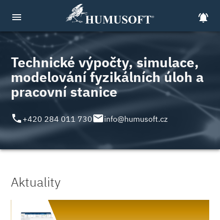
menu
notifications_active
Technické výpočty, simulace,
modelování fyzikálních úloh a
pracovní stanice
local_phone
email
+420 284 011 730
info@humusoft.cz
Aktuality