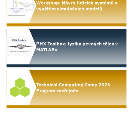
Workshop: Návrh řídicích systémů s
využitím simulačních modelů
PHX Toolbox: fyzika pevných těles v
MATLABu
Technical Computing Camp 2026 -
Program zveřejněn