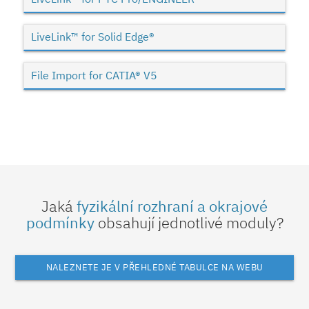
LiveLink™ for Solid Edge®
File Import for CATIA® V5
Jaká
fyzikální rozhraní a okrajové
podmínky
obsahují jednotlivé moduly?
NALEZNETE JE V PŘEHLEDNÉ TABULCE NA WEBU
COMSOL.COM