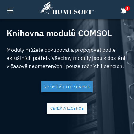
3
menu
notifications_active
Knihovna modulů COMSOL
Moduly můžete dokupovat a propojovat podle
aktuálních potřeb. Všechny moduly jsou k dostání
v časově neomezených i pouze ročních licencích.
VYZKOUŠEJTE ZDARMA
CENÍK A LICENCE