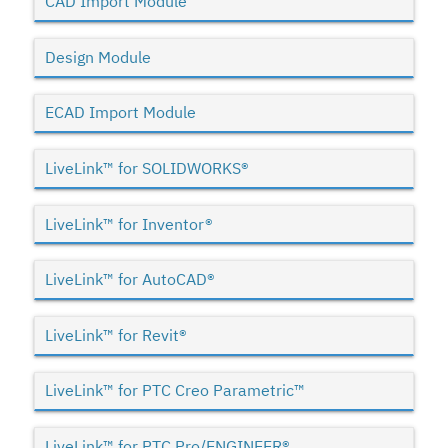
CAD Import Module
Design Module
ECAD Import Module
LiveLink™ for SOLIDWORKS®
LiveLink™ for Inventor®
LiveLink™ for AutoCAD®
LiveLink™ for Revit®
LiveLink™ for PTC Creo Parametric™
LiveLink™ for PTC Pro/ENGINEER®