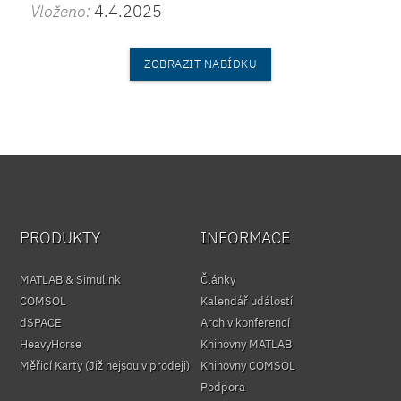
Vloženo:
4.4.2025
ZOBRAZIT NABÍDKU
PRODUKTY
INFORMACE
MATLAB & Simulink
Články
COMSOL
Kalendář událostí
dSPACE
Archiv konferencí
HeavyHorse
Knihovny MATLAB
Měřicí Karty (Již nejsou v prodeji)
Knihovny COMSOL
Podpora