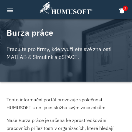
3
menu
notifications_active
Burza práce
Pracujte pro firmy, kde využijete své znalosti
MATLAB & Simulink a dSPACE.
Tento informační portál provozuje společnost
HUMUSOFT s.r.o. jako službu svým zákazníkům.
Naše Burza práce je určena ke zprostředkování
pracovních příležitostí v organizacích, které hledají