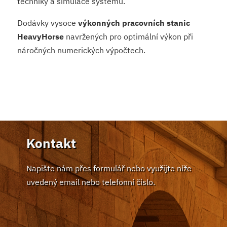
techniky a simulace systémů.
Dodávky vysoce
výkonných pracovních stanic
HeavyHorse
navržených pro optimální výkon při
náročných numerických výpočtech.
Kontakt
Napište nám přes formulář nebo využijte níže
uvedený email nebo telefonní číslo.