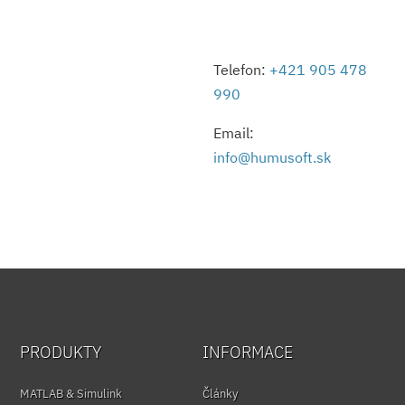
Telefon:
+421 905 478
990
Email:
info@humusoft.sk
PRODUKTY
INFORMACE
MATLAB & Simulink
Články