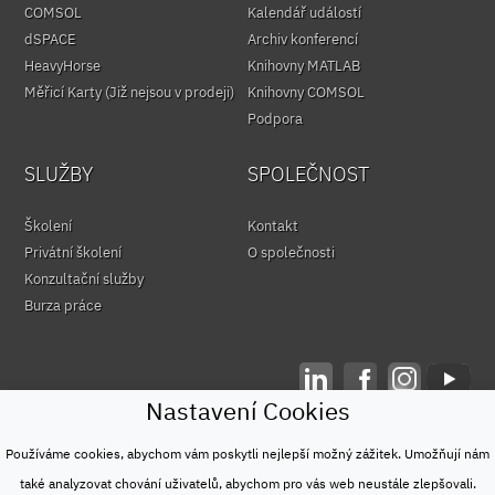
COMSOL
Kalendář událostí
dSPACE
Archiv konferencí
HeavyHorse
Knihovny MATLAB
Měřicí Karty (Již nejsou v prodeji)
Knihovny COMSOL
Podpora
SLUŽBY
SPOLEČNOST
Školení
Kontakt
Privátní školení
O společnosti
Konzultační služby
Burza práce
Nastavení Cookies
© HUMUSOFT 1991 - 2026
Ochrana osobních údajů
Používáme cookies, abychom vám poskytli nejlepší možný zážitek. Umožňují nám
&
také analyzovat chování uživatelů, abychom pro vás web neustále zlepšovali.