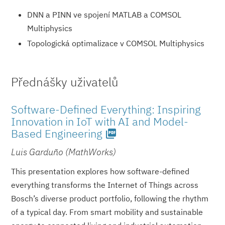
DNN a PINN ve spojení MATLAB a COMSOL
Multiphysics
Topologická optimalizace v COMSOL Multiphysics
Přednášky uživatelů
Software-Defined Everything: Inspiring
Innovation in IoT with AI and Model-
Based Engineering
picture_as_pdf
Luis Garduño (MathWorks)
This presentation explores how software-defined
everything transforms the Internet of Things across
Bosch’s diverse product portfolio, following the rhythm
of a typical day. From smart mobility and sustainable