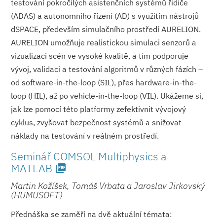
testování pokročilých asistenčních systémů řidiče
(ADAS) a autonomního řízení (AD) s využitím nástrojů
dSPACE, především simulačního prostředí AURELION.
AURELION umožňuje realistickou simulaci senzorů a
vizualizaci scén ve vysoké kvalitě, a tím podporuje
vývoj, validaci a testování algoritmů v různých fázích –
od software-in-the-loop (SIL), přes hardware-in-the-
loop (HIL), až po vehicle-in-the-loop (VIL). Ukážeme si,
jak lze pomocí této platformy zefektivnit vývojový
cyklus, zvyšovat bezpečnost systémů a snižovat
náklady na testování v reálném prostředí.
Seminář COMSOL Multiphysics a
MATLAB
picture_as_pdf
Martin Kožíšek, Tomáš Vrbata a Jaroslav Jirkovský
(HUMUSOFT)
Přednáška se zaměří na dvě aktuální témata: