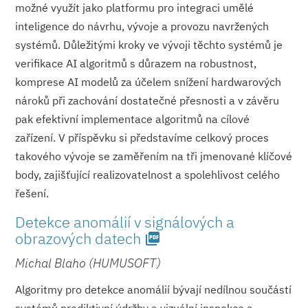
možné využít jako platformu pro integraci umělé
inteligence do návrhu, vývoje a provozu navržených
systémů. Důležitými kroky ve vývoji těchto systémů je
verifikace AI algoritmů s důrazem na robustnost,
komprese AI modelů za účelem snížení hardwarových
nároků při zachování dostatečné přesnosti a v závěru
pak efektivní implementace algoritmů na cílové
zařízení. V příspěvku si představíme celkový proces
takového vývoje se zaměřením na tři jmenované klíčové
body, zajišťující realizovatelnost a spolehlivost celého
řešení.
Detekce anomálií v signálových a
obrazových datech
picture_as_pdf
Michal Blaho (HUMUSOFT)
Algoritmy pro detekce anomálií bývají nedílnou součástí