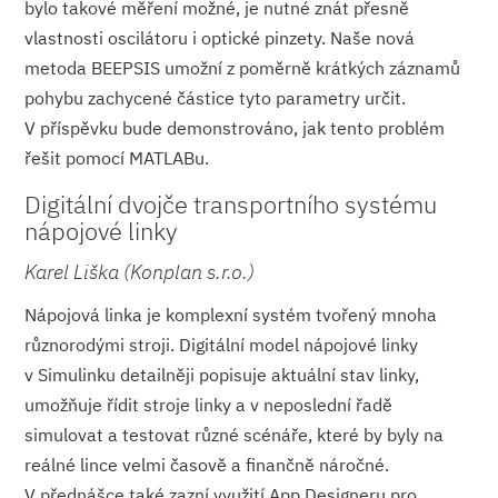
bylo takové měření možné, je nutné znát přesně
vlastnosti oscilátoru i optické pinzety. Naše nová
metoda BEEPSIS umožní z poměrně krátkých záznamů
pohybu zachycené částice tyto parametry určit.
V příspěvku bude demonstrováno, jak tento problém
řešit pomocí MATLABu.
Digitální dvojče transportního systému
nápojové linky
Karel Liška (Konplan s.r.o.)
Nápojová linka je komplexní systém tvořený mnoha
různorodými stroji. Digitální model nápojové linky
v Simulinku detailněji popisuje aktuální stav linky,
umožňuje řídit stroje linky a v neposlední řadě
simulovat a testovat různé scénáře, které by byly na
reálné lince velmi časově a finančně náročné.
V přednášce také zazní využití App Designeru pro