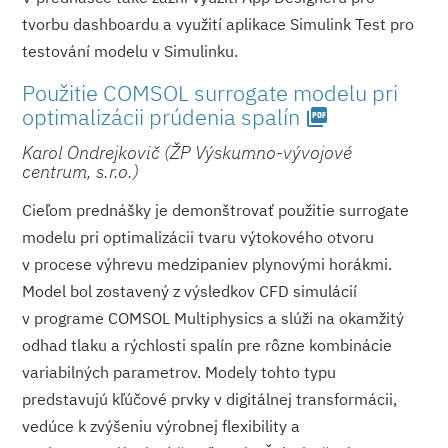
tvorbu dashboardu a využití aplikace Simulink Test pro
testování modelu v Simulinku.
Použitie COMSOL surrogate modelu pri
optimalizácii prúdenia spalín
picture_as_pdf
Karol Ondrejkovič (ŽP Výskumno-vývojové
centrum, s.r.o.)
Cieľom prednášky je demonštrovať použitie surrogate
modelu pri optimalizácii tvaru výtokového otvoru
v procese výhrevu medzipaniev plynovými horákmi.
Model bol zostavený z výsledkov CFD simulácií
v programe COMSOL Multiphysics a slúži na okamžitý
odhad tlaku a rýchlosti spalín pre rôzne kombinácie
variabilných parametrov. Modely tohto typu
predstavujú kľúčové prvky v digitálnej transformácii,
vedúce k zvýšeniu výrobnej flexibility a