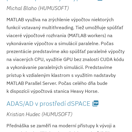
Michal Blaho (HUMUSOFT)
MATLAB využíva na zrýchlenie výpočtov niektorých
funkcií vstavaný multithreading. Tiež umožňuje spúšťať
viaceré výpočtové rozhrania (MATLAB workers) na
vykonávanie výpočtov a simulácií paralelne. Počas
prezentácie predstavíme ako spúšťať paralelné výpočty
na viacerých CPU, využitie GPU bez znalosti CUDA kódu
a vykonávanie paralelných simulácií. Predstavíme
prístup k vzdialeným klastrom s využitím nadstavby
MATLAB Parallel Server. Počas celého dňa bude
k dispozícii výpočtová stanica Heavy Horse.
ADAS/AD v prostředí dSPACE
picture_as_pdf
Kristian Hudec (HUMUSOFT)
Přednáška se zaměří na moderní přístupy k vývoji a