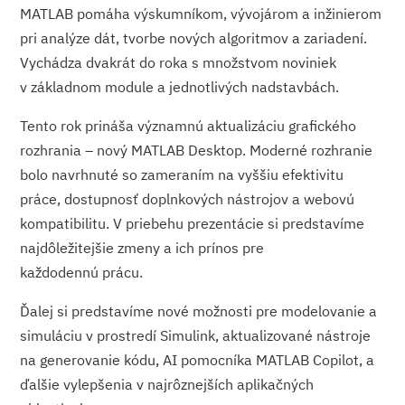
MATLAB pomáha výskumníkom, vývojárom a inžinierom
pri analýze dát, tvorbe nových algoritmov a zariadení.
Vychádza dvakrát do roka s množstvom noviniek
v základnom module a jednotlivých nadstavbách.
Tento rok prináša významnú aktualizáciu grafického
rozhrania – nový MATLAB Desktop. Moderné rozhranie
bolo navrhnuté so zameraním na vyššiu efektivitu
práce, dostupnosť doplnkových nástrojov a webovú
kompatibilitu. V priebehu prezentácie si predstavíme
najdôležitejšie zmeny a ich prínos pre
každodennú prácu.
Ďalej si predstavíme nové možnosti pre modelovanie a
simuláciu v prostredí Simulink, aktualizované nástroje
na generovanie kódu, AI pomocníka MATLAB Copilot, a
ďalšie vylepšenia v najrôznejších aplikačných