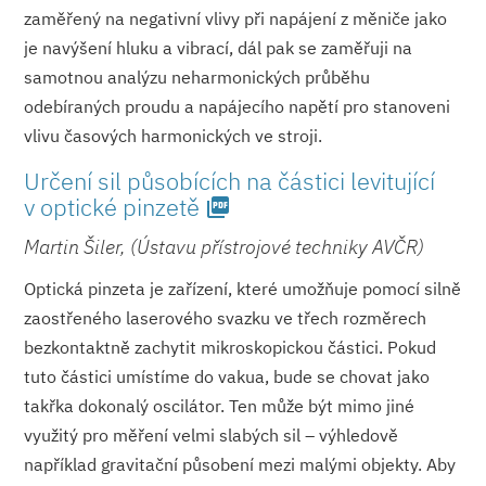
zaměřený na negativní vlivy při napájení z měniče jako
je navýšení hluku a vibrací, dál pak se zaměřuji na
samotnou analýzu neharmonických průběhu
odebíraných proudu a napájecího napětí pro stanoveni
vlivu časových harmonických ve stroji.
Určení sil působících na částici levitující
v optické pinzetě
picture_as_pdf
Martin Šiler, (Ústavu přístrojové techniky AVČR)
Optická pinzeta je zařízení, které umožňuje pomocí silně
zaostřeného laserového svazku ve třech rozměrech
bezkontaktně zachytit mikroskopickou částici. Pokud
tuto částici umístíme do vakua, bude se chovat jako
takřka dokonalý oscilátor. Ten může být mimo jiné
využitý pro měření velmi slabých sil – výhledově
například gravitační působení mezi malými objekty. Aby