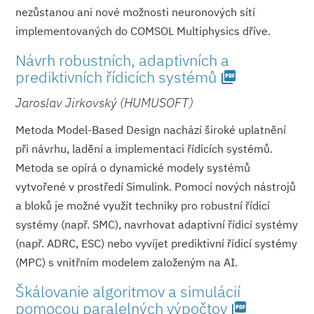
nezůstanou ani nové možnosti neuronových sítí
implementovaných do COMSOL Multiphysics dříve.
Návrh robustních, adaptivních a
prediktivních řídicích systémů
picture_as_pdf
Jaroslav Jirkovský (HUMUSOFT)
Metoda Model-Based Design nachází široké uplatnění
při návrhu, ladění a implementaci řídicích systémů.
Metoda se opírá o dynamické modely systémů
vytvořené v prostředí Simulink. Pomocí nových nástrojů
a bloků je možné využít techniky pro robustní řídicí
systémy (např. SMC), navrhovat adaptivní řídicí systémy
(např. ADRC, ESC) nebo vyvíjet prediktivní řídicí systémy
(MPC) s vnitřním modelem založeným na AI.
Škálovanie algoritmov a simulácií
pomocou paralelných výpočtov
picture_as_pdf