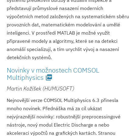
systémů prediktivní údržby a vizuální inspekce a
představují průmyslové nasazení moderních
výpočetních metod založených na systematickém sběru
provozních dat, matematickém modelování a umělé
inteligenci. V prostředí MATLAB je možné využít
připravené modely a algoritmy, které se na detekci
anomálií specializují, a tím urychlit vývoj a nasazení
detekčních systémů.
Novinky v možnostech COMSOL
Multiphysics
picture_as_pdf
Martin Kožíšek (HUMUSOFT)
Nejnovější verze COMSOL Multiphysics 6.3 přinesla
mnoho novinek. Přednáška má za cíl ukázat
nejvýraznější novinky: robustnější preprocessingové
nástroje, nový modul Electric Discharge a nebo
akceleraci výpočtů na grafických kartách. Stranou