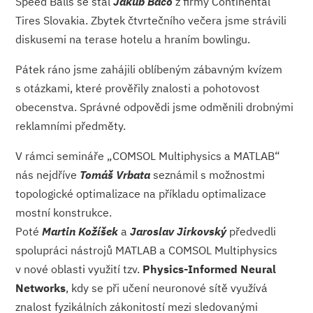
Speed Balls se stal
Jakub Baco
z firmy Continental
Tires Slovakia. Zbytek čtvrtečního večera jsme strávili
diskusemi na terase hotelu a hraním bowlingu.
Pátek ráno jsme zahájili oblíbeným zábavným kvízem
s otázkami, které prověřily znalosti a pohotovost
obecenstva. Správné odpovědi jsme odměnili drobnými
reklamními předměty.
V rámci semináře „COMSOL Multiphysics a MATLAB“
nás nejdříve
Tomáš Vrbata
seznámil s možnostmi
topologické optimalizace na příkladu optimalizace
mostní konstrukce.
Poté
Martin Kožíšek
a
Jaroslav Jirkovský
předvedli
spolupráci nástrojů MATLAB a COMSOL Multiphysics
v nové oblasti využití tzv.
Physics-Informed Neural
Networks
, kdy se při učení neuronové sítě využívá
znalost fyzikálních zákonitostí mezi sledovanými