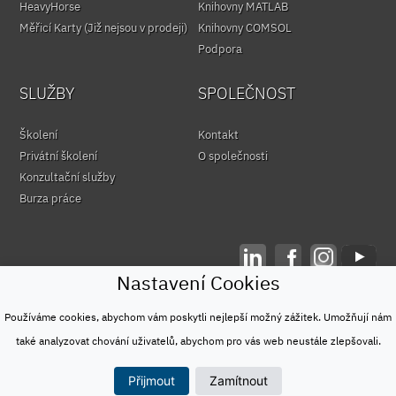
HeavyHorse
Knihovny MATLAB
Měřicí Karty (Již nejsou v prodeji)
Knihovny COMSOL
Podpora
SLUŽBY
SPOLEČNOST
Školení
Kontakt
Privátní školení
O společnosti
Konzultační služby
Burza práce
Nastavení Cookies
© HUMUSOFT 1991 - 2026
Ochrana osobních údajů
Používáme cookies, abychom vám poskytli nejlepší možný zážitek. Umožňují nám
&
také analyzovat chování uživatelů, abychom pro vás web neustále zlepšovali.
Podmínky užívání
Přijmout
Zamítnout