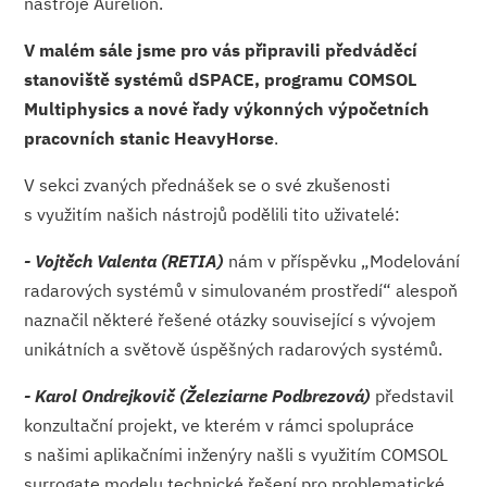
nástroje Aurelion.
V malém sále jsme pro vás připravili předváděcí
stanoviště systémů dSPACE, programu COMSOL
Multiphysics a nové řady výkonných výpočetních
pracovních stanic HeavyHorse
.
V sekci zvaných přednášek se o své zkušenosti
s využitím našich nástrojů podělili tito uživatelé:
- Vojtěch Valenta (RETIA)
nám v příspěvku „Modelování
radarových systémů v simulovaném prostředí“ alespoň
naznačil některé řešené otázky související s vývojem
unikátních a světově úspěšných radarových systémů.
- Karol Ondrejkovič (Železiarne Podbrezová)
představil
konzultační projekt, ve kterém v rámci spolupráce
s našimi aplikačními inženýry našli s využitím COMSOL
surrogate modelu technické řešení pro problematické