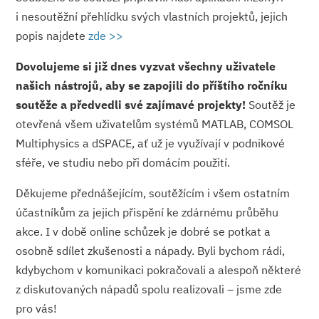
i nesoutěžní přehlídku svých vlastních projektů, jejich
popis najdete
zde >>
Dovolujeme si již dnes vyzvat všechny uživatele
našich nástrojů, aby se zapojili do příštího ročníku
soutěže a předvedli své zajímavé projekty!
Soutěž je
otevřená všem uživatelům systémů MATLAB, COMSOL
Multiphysics a dSPACE, ať už je využívají v podnikové
sféře, ve studiu nebo při domácím použití.
Děkujeme přednášejícím, soutěžícím i všem ostatním
účastníkům za jejich přispění ke zdárnému průběhu
akce. I v době online schůzek je dobré se potkat a
osobně sdílet zkušenosti a nápady. Byli bychom rádi,
kdybychom v komunikaci pokračovali a alespoň některé
z diskutovaných nápadů spolu realizovali – jsme zde
pro vás!