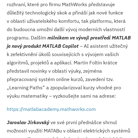
rozhraní, které pro firmu MathWorks představuje
důležitý technologický skok a přináší jak nové funkce
v oblasti uživatelského komfortu, tak platformu, která
do budoucna umožní další vývoj moderních vlastností
programu. Dalším
milníkem ve vývoji prostředí MATLAB
je nový produkt MATLAB Copilot
– AI asistent užitečný
k zefektivnění úkolů souvisejících s vývojem vašich
algoritmů, projektů a aplikací. Martin Foltin krátce
představil novinky v oblasti výuky, zejména
přepracovaný systém online kurzů, zavedení tzv.
„Learning Paths“ a zpopularizoval kurzy vhodné pro
výuku matematiky – vyzkoušejte sami na adrese:
https://matlabacademy.mathworks.com
Jaroslav Jirkovský
ve své první přednášce shrnul
možnosti využití MATABu v oblasti elektrických systémů