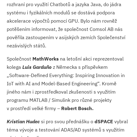
rozhraní pro využití Chatbotů a jazyka Java, do jádra
systému i fyzikálních modulů se dostává podpora
akcelerace výpočtů pomocí GPU. Bylo nám rovněž
potěšením informovat, že společnost Comsol AB nás
pověřila zastoupením v asijských zemích Společenství
nezávislých států.
Společnost
MathWorks
na letošní akci reprezentoval
kolega
Luis Garduño
z Německa s příspěvkem
„Software-Defined Everything: Inspiring Innovation in
IoT with AI and Model-Based Engineering“. Kromě
jiného nám i zprostředkoval zkušenosti s využitím
programu MATLAB / Simulink pro různé projekty
v prostředí velké firmy –
Robert Bosch.
Kristian Hudec
si pro svou přednášku o
dSPACE
vybral
téma vývoje a testování ADAS/AD systémů s využitím