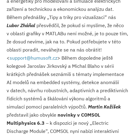
a energetiky pro modelování a simulace elektrických
zařízení a technickou a ekonomickou analýzu dat.
Během přednášky „Tipy a triky pro vizualizaci“ nás
Lubor Zháňal
přesvědčil, že pokud si myslíme, že něco
v oblasti grafiky v MATLABu není možné, je to pouze tím,
že dosud nevíme, jak na to. Pokud potřebujete v této
oblasti poradit, neváhejte se na nás obrátit!
<
support@
humusoft.cz
> Během dopoledne ještě
kolegové Jaroslav Jirkovský a Michal Blaho v sérii
krátkých přednášek seznámili s tématy implementace
AI modelů na embedded systémy, detekce anomálií
v datech, návrhu robustních, adaptivních a prediktivních
řídicích systémů a škálování výkonu algoritmů a
simulací pomocí paralelních výpočtů.
Martin Kožíšek
představil jako obvykle
novinky v COMSOL
Multiphysics 6.3
– k dispozici je nový „Electric
Discharge Module“, COMSOL nyní nabízí interaktivní