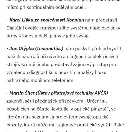
místo při kontinuálním odlévání oceli.
- Karel Liška ze společnosti Konplan
nám představil
Digitální dvojče transportního systému nápojové linky
firmy Krones a další plány v jeho vývoji.
- Jan Otýpka (Innomotics)
nám poskytl přehled využití
našich nástrojů při návrhu a diagnostice elektrických
strojů. Kromě jiného představil zajímavý přístup pro
vzdálenou diagnostiku s použitím analýzy hluku
nahraného mobilním telefonem.
- Martin Šiler (Ústav přístrojové techniky AVČR)
zakončil sérii přednášek příspěvkem „Určení sil
působících na částici levitující v optické pinzetě“, ve
kterém nás seznámil s projektem vývoje optické
pinzety, která může mít zajímavé praktické využití. Také