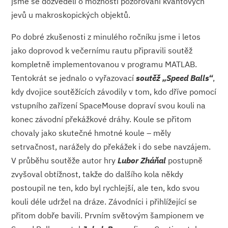
jsme se dozvěděli o možnosti pozorování kvantových
jevů u makroskopických objektů.
Po dobré zkušenosti z minulého ročníku jsme i letos
jako doprovod k večernímu rautu připravili soutěž
kompletně implementovanou v programu MATLAB.
Tentokrát se jednalo o vyřazovací
soutěž „Speed Balls“
,
kdy dvojice soutěžících závodily v tom, kdo dříve pomocí
vstupního zařízení SpaceMouse dopraví svou kouli na
konec závodní překážkové dráhy. Koule se přitom
chovaly jako skutečné hmotné koule – měly
setrvačnost, narážely do překážek i do sebe navzájem.
V průběhu soutěže autor hry
Lubor Zháňal
postupně
zvyšoval obtížnost, takže do dalšího kola někdy
postoupil ne ten, kdo byl rychlejší, ale ten, kdo svou
kouli déle udržel na dráze. Závodníci i přihlížející se
přitom dobře bavili. Prvním světovým šampionem ve