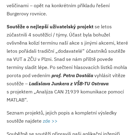
veličinami – opět na konkrétním příkladu řešení
Burgerovy rovnice.
Soutěže o nejlepší uživatelský projekt
se letos
zúčastnili 4 soutěžící / týmy. Účast byla bohužel
ovlivněna kolizí termínu naší akce s jinými akcemi, které
letos pořádali tradiční „dodavatelé“ účastníků soutěže
na VUT a ZČU v Plzni. Snad se nám příště povede
termíny sladit lépe. Po sečtení hlasovacích lístků mohla
porota pod vedením
prof. Petra Dostála
vyhlásit vítěze
soutěže –
Ladislava Junkera z VŠB-TU Ostrava
s projektem „Analýza CAN J1939 komunikace pomocí
MATLAB“.
Seznam projektů, jejich popis a kompletní výsledky
soutěže najdete
zde >>
Souběžně se soutěží připravili naši aplikační inženýři