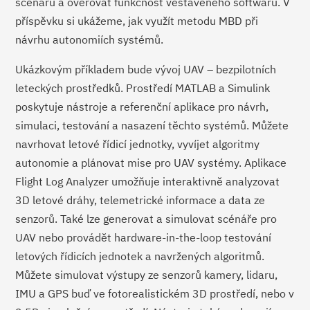
scénářů a ověřovat funkčnost vestavěného softwaru. V
příspěvku si ukážeme, jak využít metodu MBD při
návrhu autonomiích systémů.
Ukázkovým příkladem bude vývoj UAV – bezpilotních
leteckých prostředků. Prostředí MATLAB a Simulink
poskytuje nástroje a referenční aplikace pro návrh,
simulaci, testování a nasazení těchto systémů. Můžete
navrhovat letové řídicí jednotky, vyvíjet algoritmy
autonomie a plánovat mise pro UAV systémy. Aplikace
Flight Log Analyzer umožňuje interaktivně analyzovat
3D letové dráhy, telemetrické informace a data ze
senzorů. Také lze generovat a simulovat scénáře pro
UAV nebo provádět hardware-in-the-loop testování
letových řídicích jednotek a navržených algoritmů.
Můžete simulovat výstupy ze senzorů kamery, lidaru,
IMU a GPS buď ve fotorealistickém 3D prostředí, nebo v