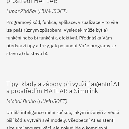
prostředí MATLAB
Lubor Zháňal (HUMUSOFT)
Programový kód, funkce, aplikace, vizualizace – to vše
lze psát různým způsobem. Výsledek může být a)
funkční nebo b) funkční a efektivní. Přednáška Vám
představí tipy a triky, jak posunout Vaše programy ze
stavu a) do stavu b).
Tipy, klady a zápory při využití agentní AI
s prostředím MATLAB a Simulink
Michal Blaho (HUMUSOFT)
Umělá inteligence mění způsob, jakým inženýři a vědci
píší kód a vytváří své modely. Všeobecní AI asistenti
sice umí spoustu věcí, ale pokud jde o komplexní