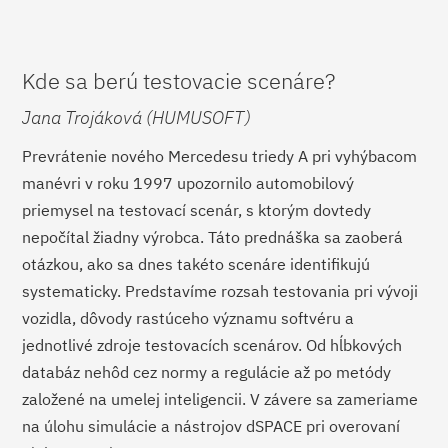
Kde sa berú testovacie scenáre?
Jana Trojáková (HUMUSOFT)
Prevrátenie nového Mercedesu triedy A pri vyhýbacom
manévri v roku 1997 upozornilo automobilový
priemysel na testovací scenár, s ktorým dovtedy
nepočítal žiadny výrobca. Táto prednáška sa zaoberá
otázkou, ako sa dnes takéto scenáre identifikujú
systematicky. Predstavíme rozsah testovania pri vývoji
vozidla, dôvody rastúceho významu softvéru a
jednotlivé zdroje testovacích scenárov. Od hĺbkových
databáz nehôd cez normy a regulácie až po metódy
založené na umelej inteligencii. V závere sa zameriame
na úlohu simulácie a nástrojov dSPACE pri overovaní