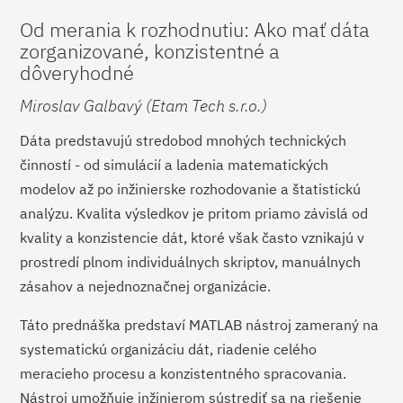
Od merania k rozhodnutiu: Ako mať dáta
zorganizované, konzistentné a
dôveryhodné
Miroslav Galbavý (Etam Tech s.r.o.)
Dáta predstavujú stredobod mnohých technických
činností - od simulácií a ladenia matematických
modelov až po inžinierske rozhodovanie a štatistickú
analýzu. Kvalita výsledkov je pritom priamo závislá od
kvality a konzistencie dát, ktoré však často vznikajú v
prostredí plnom individuálnych skriptov, manuálnych
zásahov a nejednoznačnej organizácie.
Táto prednáška predstaví MATLAB nástroj zameraný na
systematickú organizáciu dát, riadenie celého
meracieho procesu a konzistentného spracovania.
Nástroj umožňuje inžinierom sústrediť sa na riešenie