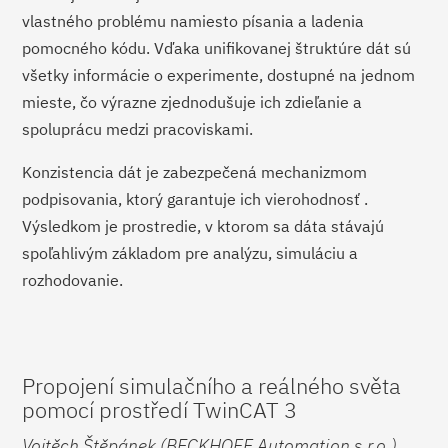
vlastného problému namiesto písania a ladenia
pomocného kódu. Vďaka unifikovanej štruktúre dát sú
všetky informácie o experimente, dostupné na jednom
mieste, čo výrazne zjednodušuje ich zdieľanie a
spoluprácu medzi pracoviskami.
Konzistencia dát je zabezpečená mechanizmom
podpisovania, ktorý garantuje ich vierohodnosť .
Výsledkom je prostredie, v ktorom sa dáta stávajú
spoľahlivým základom pre analýzu, simuláciu a
rozhodovanie.
Propojení simulačního a reálného světa
pomocí prostředí TwinCAT 3
Vojtěch Štěpánek (BECKHOFF Automation s.r.o.)