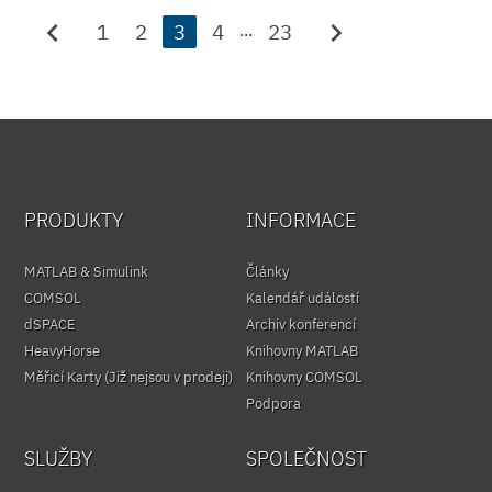
chevron_left
chevron_right
1
2
3
4
23
...
PRODUKTY
INFORMACE
MATLAB & Simulink
Články
COMSOL
Kalendář událostí
dSPACE
Archiv konferencí
HeavyHorse
Knihovny MATLAB
Měřicí Karty (Již nejsou v prodeji)
Knihovny COMSOL
Podpora
SLUŽBY
SPOLEČNOST