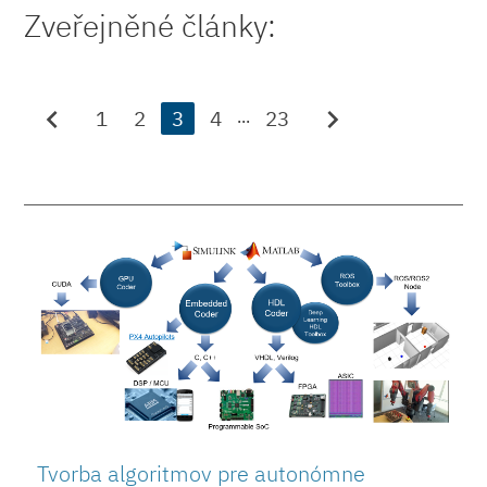
Zveřejněné články:
chevron_left
chevron_right
1
2
3
4
23
...
Tvorba algoritmov pre autonómne