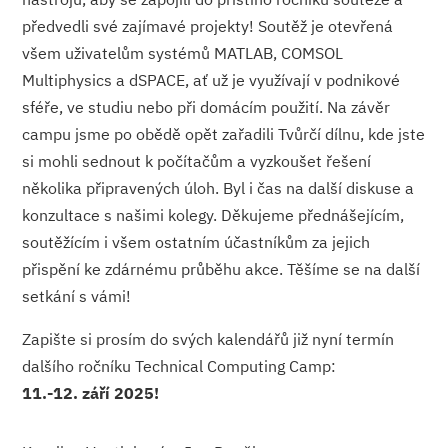
předvedli své zajímavé projekty! Soutěž je otevřená
všem uživatelům systémů MATLAB, COMSOL
Multiphysics a dSPACE, ať už je využívají v podnikové
sféře, ve studiu nebo při domácím použití. Na závěr
campu jsme po obědě opět zařadili Tvůrčí dílnu, kde jste
si mohli sednout k počítačům a vyzkoušet řešení
několika připravených úloh. Byl i čas na další diskuse a
konzultace s našimi kolegy. Děkujeme přednášejícím,
soutěžícím i všem ostatním účastníkům za jejich
přispění ke zdárnému průběhu akce. Těšíme se na další
setkání s vámi!
Zapište si prosím do svých kalendářů již nyní termín
dalšího ročníku Technical Computing Camp:
11.-12. září 2025!