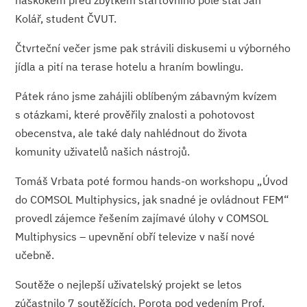
náskokem před zbytkem startovního pole stal Jan
Kolář, student ČVUT.
Čtvrteční večer jsme pak strávili diskusemi u výborného
jídla a pití na terase hotelu a hraním bowlingu.
Pátek ráno jsme zahájili oblíbeným zábavným kvízem
s otázkami, které prověřily znalosti a pohotovost
obecenstva, ale také daly nahlédnout do života
komunity uživatelů našich nástrojů.
Tomáš Vrbata poté formou hands-on workshopu „Úvod
do COMSOL Multiphysics, jak snadné je ovládnout FEM“
provedl zájemce řešením zajímavé úlohy v COMSOL
Multiphysics – upevnění obří televize v naší nové
učebně.
Soutěže o nejlepší uživatelský projekt se letos
zúčastnilo 7 soutěžících. Porota pod vedením Prof.