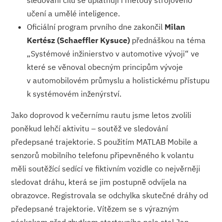
sledování cílů se uplatňují i metody strojového
učení a umělé inteligence.
Oficiální program prvního dne zakončil
Milan
Kertész (Schaeffler Kysuce)
přednáškou na téma
„Systémové inžinierstvo v automotive vývoji“ ve
které se věnoval obecným principům vývoje
v automobilovém průmyslu a holistickému přístupu
k systémovém inženýrství.
Jako doprovod k večernímu rautu jsme letos zvolili
poněkud lehčí aktivitu – soutěž ve sledování
předepsané trajektorie. S použitím MATLAB Mobile a
senzorů mobilního telefonu připevněného k volantu
měli soutěžící sedící ve fiktivním vozidle co nejvěrněji
sledovat dráhu, která se jim postupně odvíjela na
obrazovce. Registrovala se odchylka skutečné dráhy od
předepsané trajektorie. Vítězem se s výrazným