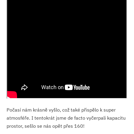
Počasí nám krásně vyšlo, což také přispělo k super
atmosféře. I tentokrát jsme de facto vyčerpali kapacitu
prostor, sešlo se nás opět přes 160!