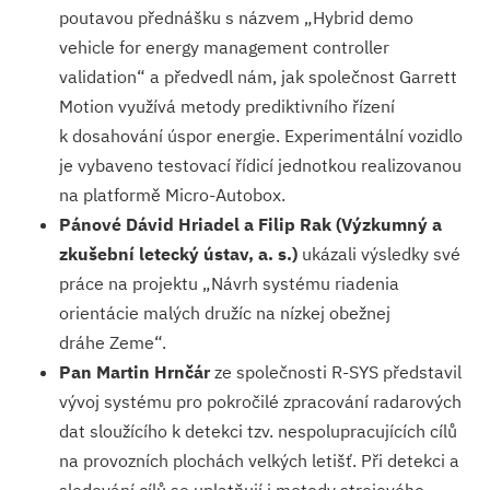
poutavou přednášku s názvem „Hybrid demo
vehicle for energy management controller
validation“ a předvedl nám, jak společnost Garrett
Motion využívá metody prediktivního řízení
k dosahování úspor energie. Experimentální vozidlo
je vybaveno testovací řídicí jednotkou realizovanou
na platformě Micro-Autobox.
Pánové Dávid Hriadel a Filip Rak (Výzkumný a
zkušební letecký ústav, a. s.)
ukázali výsledky své
práce na projektu „Návrh systému riadenia
orientácie malých družíc na nízkej obežnej
dráhe Zeme“.
Pan Martin Hrnčár
ze společnosti R-SYS představil
vývoj systému pro pokročilé zpracování radarových
dat sloužícího k detekci tzv. nespolupracujících cílů
na provozních plochách velkých letišť. Při detekci a