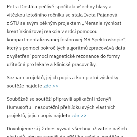
Petra Dostála pečlivě spočítala všechny hlasy a
vítězkou letošního ročníku se stala Iveta Pajanová
z STU se svým pěkným projektem „Meranie rýchlosti
kreatínkinázovej reakcie v srdci pomocou
kompartmentali­zovanej fosforovej MR Spektroskopie“,
který s pomocí pokročilých algoritmů zpracovává data
z vyšetření pomocí magnetické rezonance do formy
užitečné pro lékaře a klinické pracovníky.
Seznam projektů, jejich popis a kompletní výsledky
soutěže najdete
zde >>
Souběžně se soutěží připravili aplikační inženýři
Humusoftu i nesoutěžní přehlídku svých vlastních
projektů, jejich popis najdete
zde >>
Dovolujeme si již dnes vyzvat všechny uživatele našich
nástrojů, aby se zapojili do příštího ročníku soutěže a