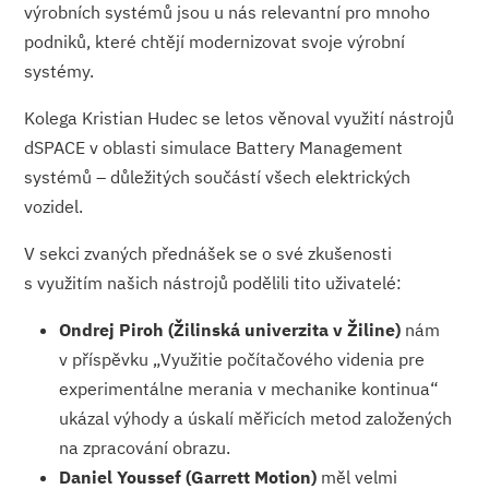
výrobních systémů jsou u nás relevantní pro mnoho
podniků, které chtějí modernizovat svoje výrobní
systémy.
Kolega Kristian Hudec se letos věnoval využití nástrojů
dSPACE v oblasti simulace Battery Management
systémů – důležitých součástí všech elektrických
vozidel.
V sekci zvaných přednášek se o své zkušenosti
s využitím našich nástrojů podělili tito uživatelé:
Ondrej Piroh (Žilinská univerzita v Žiline)
nám
v příspěvku „Využitie počítačového videnia pre
experimentálne merania v mechanike kontinua“
ukázal výhody a úskalí měřicích metod založených
na zpracování obrazu.
Daniel Youssef (Garrett Motion)
měl velmi