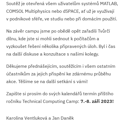
Soutěž je otevřená všem uživatelům systémů MATLAB,
COMSOL Multiphysics nebo dSPACE, ať už je využívají
v podnikové sféře, ve studiu nebo při domácím použití.
Na závěr campu jsme po obědě opět zařadili Tvůrčí
dílnu, kde jste si mohli sednout k počítačům a
vyzkoušet řešení několika připravených úloh. Byl i čas
na další diskuse a konzultace s našimi kolegy.
Děkujeme přednášejícím, soutěžícím i všem ostatním
účastníkům za jejich přispění ke zdárnému průběhu
akce. Těšíme se na další setkání s vámi!
Zapište si prosím do svých kalendářů termín příštího
ročníku Technical Computing Camp:
7.-8. září 2023!
Karolina Ventluková a Jan Daněk