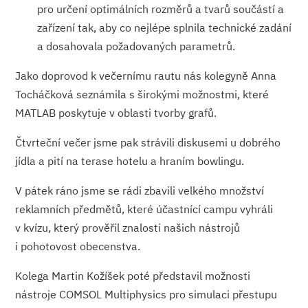
pro určení optimálních rozměrů a tvarů součástí a
zařízení tak, aby co nejlépe splnila technické zadání
a dosahovala požadovaných parametrů.
Jako doprovod k večernímu rautu nás kolegyně Anna
Tocháčková seznámila s širokými možnostmi, které
MATLAB poskytuje v oblasti tvorby grafů.
Čtvrteční večer jsme pak strávili diskusemi u dobrého
jídla a pití na terase hotelu a hraním bowlingu.
V pátek ráno jsme se rádi zbavili velkého množství
reklamních předmětů, které účastnící campu vyhráli
v kvízu, který prověřil znalosti našich nástrojů
i pohotovost obecenstva.
Kolega Martin Kožíšek poté představil možnosti
nástroje COMSOL Multiphysics pro simulaci přestupu