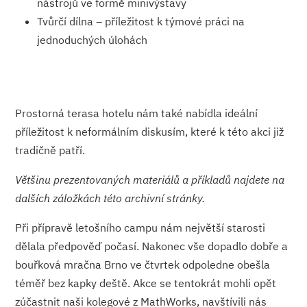
nástrojů ve formě minivýstavy
Tvůrčí dílna – příležitost k týmové práci na
jednoduchých úlohách
Prostorná terasa hotelu nám také nabídla ideální
příležitost k neformálním diskusím, které k této akci již
tradičně patří.
Většinu prezentovaných materiálů a příkladů najdete na
dalších záložkách této archivní stránky.
Při přípravě letošního campu nám největší starosti
dělala předpověď počasí. Nakonec vše dopadlo dobře a
bouřková mračna Brno ve čtvrtek odpoledne obešla
téměř bez kapky deště. Akce se tentokrát mohli opět
zúčastnit naši kolegové z MathWorks, navštívili nás