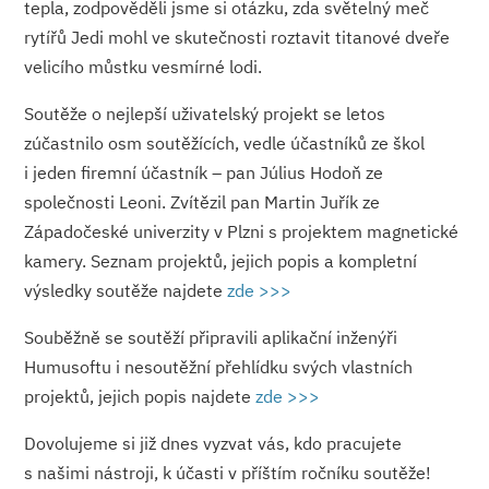
tepla, zodpověděli jsme si otázku, zda světelný meč
rytířů Jedi mohl ve skutečnosti roztavit titanové dveře
velicího můstku vesmírné lodi.
Soutěže o nejlepší uživatelský projekt se letos
zúčastnilo osm soutěžících, vedle účastníků ze škol
i jeden firemní účastník – pan Július Hodoň ze
společnosti Leoni. Zvítězil pan Martin Juřík ze
Západočeské univerzity v Plzni s projektem magnetické
kamery. Seznam projektů, jejich popis a kompletní
výsledky soutěže najdete
zde >>>
Souběžně se soutěží připravili aplikační inženýři
Humusoftu i nesoutěžní přehlídku svých vlastních
projektů, jejich popis najdete
zde >>>
Dovolujeme si již dnes vyzvat vás, kdo pracujete
s našimi nástroji, k účasti v příštím ročníku soutěže!