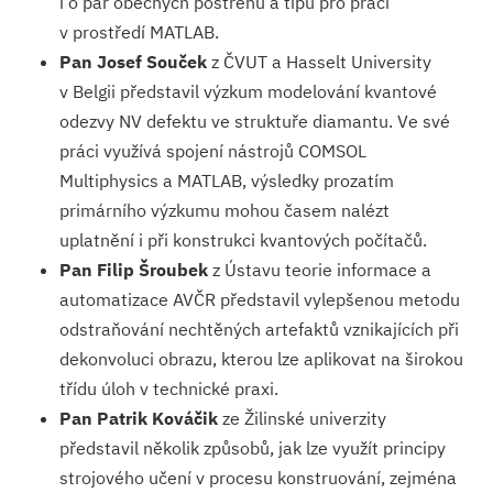
i o pár obecných postřehů a tipů pro práci
v prostředí MATLAB.
Pan Josef Souček
z ČVUT a Hasselt University
v Belgii představil výzkum modelování kvantové
odezvy NV defektu ve struktuře diamantu. Ve své
práci využívá spojení nástrojů COMSOL
Multiphysics a MATLAB, výsledky prozatím
primárního výzkumu mohou časem nalézt
uplatnění i při konstrukci kvantových počítačů.
Pan Filip Šroubek
z Ústavu teorie informace a
automatizace AVČR představil vylepšenou metodu
odstraňování nechtěných artefaktů vznikajících při
dekonvoluci obrazu, kterou lze aplikovat na širokou
třídu úloh v technické praxi.
Pan Patrik Kováčik
ze Žilinské univerzity
představil několik způsobů, jak lze využít principy
strojového učení v procesu konstruování, zejména