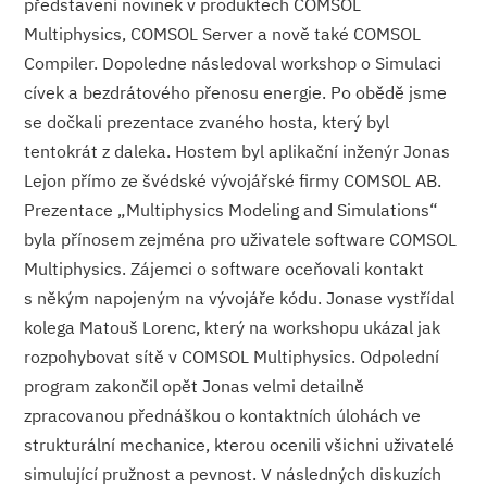
představení novinek v produktech COMSOL
Multiphysics, COMSOL Server a nově také COMSOL
Compiler. Dopoledne následoval workshop o Simulaci
cívek a bezdrátového přenosu energie. Po obědě jsme
se dočkali prezentace zvaného hosta, který byl
tentokrát z daleka. Hostem byl aplikační inženýr Jonas
Lejon přímo ze švédské vývojářské firmy COMSOL AB.
Prezentace „Multiphysics Modeling and Simulations“
byla přínosem zejména pro uživatele software COMSOL
Multiphysics. Zájemci o software oceňovali kontakt
s někým napojeným na vývojáře kódu. Jonase vystřídal
kolega Matouš Lorenc, který na workshopu ukázal jak
rozpohybovat sítě v COMSOL Multiphysics. Odpolední
program zakončil opět Jonas velmi detailně
zpracovanou přednáškou o kontaktních úlohách ve
strukturální mechanice, kterou ocenili všichni uživatelé
simulující pružnost a pevnost. V následných diskuzích