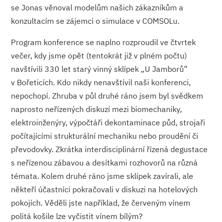
se Jonas věnoval modelům našich zákazníkům a
konzultacím se zájemci o simulace v COMSOLu.
Program konference se naplno rozproudil ve čtvrtek
večer, kdy jsme opět (tentokrát již v plném počtu)
navštívili 330 let starý vinný sklípek „U Jamborů”
v Bořeticích. Kdo nikdy nenavštívil naši konferenci,
nepochopí. Zhruba v půl druhé ráno jsem byl svědkem
naprosto neřízených diskuzí mezi biomechaniky,
elektroinženýry, výpočtáři dekontaminace půd, strojaři
počítajícími strukturální mechaniku nebo proudění či
převodovky. Zkrátka interdisciplinární řízená degustace
s neřízenou zábavou a desítkami rozhovorů na různá
témata. Kolem druhé ráno jsme sklípek zavírali, ale
někteří účastníci pokračovali v diskuzi na hotelových
pokojích. Věděli jste například, že červeným vínem
politá košile lze vyčistit vínem bílým?