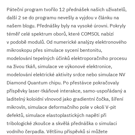
Páteční program tvořilo 12 přednášek našich uživatelů,
další 2 se do programu nevešly a vyjdou v článku na
našem blogu. Přednášky byly na vysoké úrovni. Pokryly
téměř celé spektrum oborů, které COMSOL nabízí
v podobě modulů. Od numerické analýzy elektronového
mikroskopu přes simulace sycení bentonitu,
modelování tepelných účinků elektroporačního procesu
na živou tkáň, simulace ve výkonové elektronice,
modelování elektrické aktivity srdce nebo simulace NV
Diamond Quantum chipu. Po přestávce pokračovaly
příspěvky laser-tkáňové interakce, samo-uspořádaný a
laditelný koloidní vlnovod jako gradientní čočka, šíření
mikrovln, simulace deformačního pole v okolí V-pit
defektů, simulace elastoplastických napětí při
tribologické zkoušce a skvělá přednáška o simulaci
vodního čerpadla. Většinu příspěvků si můžete