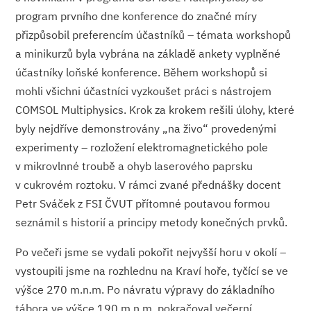
program prvního dne konference do značné míry
přizpůsobil preferencím účastníků – témata workshopů
a minikurzů byla vybrána na základě ankety vyplněné
účastníky loňské konference. Během workshopů si
mohli všichni účastníci vyzkoušet práci s nástrojem
COMSOL Multiphysics. Krok za krokem rešili úlohy, které
byly nejdříve demonstrovány „na živo“ provedenými
experimenty – rozložení elektromagnetického pole
v mikrovlnné troubě a ohyb laserového paprsku
v cukrovém roztoku. V rámci zvané přednášky docent
Petr Sváček z FSI ČVUT přítomné poutavou formou
seznámil s historií a principy metody konečných prvků.
Po večeři jsme se vydali pokořit nejvyšší horu v okolí –
vystoupili jsme na rozhlednu na Kraví hoře, tyčící se ve
výšce 270 m.n.m. Po návratu výpravy do základního
tábora ve výšce 190 m.n.m. pokračoval večerní