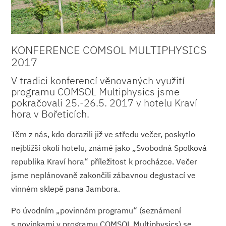
KONFERENCE COMSOL MULTIPHYSICS
2017
V tradici konferencí věnovaných využití
programu COMSOL Multiphysics jsme
pokračovali 25.-26.5. 2017 v hotelu Kraví
hora v Bořeticích.
Těm z nás, kdo dorazili již ve středu večer, poskytlo
nejbližší okolí hotelu, známé jako „Svobodná Spolková
republika Kraví hora“ příležitost k procházce. Večer
jsme neplánovaně zakončili zábavnou degustací ve
vinném sklepě pana Jambora.
Po úvodním „povinném programu“ (seznámení
s novinkami v programu COMSOL Multiphysics) se