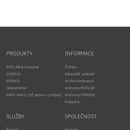
PRODUKTY
INFORMACE
MATLAB & Simulink
Články
COMSOL
Kalendář událostí
dSPACE
Archiv konferencí
HeavyHorse
Knihovny MATLAB
Měřicí Karty (Již nejsou v prodeji)
Knihovny COMSOL
Podpora
SLUŽBY
SPOLEČNOST
Školení
Kontakt