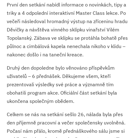
První den setkání nabídl informace o novinkách, tipy a
triky a 4 odpolední interaktivní Master Class lekce. Po
večeři následoval hromadný výstup na zříceninu hradu
Děvičky a návštěva vinného sklípku vinařství Vilém
Topolanský. Zábava ve sklípku se protáhla bohatě přes
půlnoc a cimbálová kapela nenechala nikoho v klidu –
nakonec došlo i na taneční kreace.
Druhý den dopoledne bylo věnováno příspěvkům
uživatelů – 6 přednášek. Děkujeme všem, kteří
prezentovali výsledky své práce a významně tím
obohatili program akce. Oficiální část setkání byla
ukončena společným obědem.
Celkem se nás na setkání sešlo 26, nálada byla přes
den příjemně pracovní a večer společensky uvolněná.
Počasí nám přálo, kromě přednáškového sálu jsme si