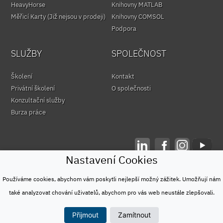
HeavyHorse
Knihovny MATLAB
Měřicí Karty (Již nejsou v prodeji)
Knihovny COMSOL
Podpora
SLUŽBY
SPOLEČNOST
Školení
Kontakt
Privátní školení
O společnosti
Konzultační služby
Burza práce
Nastavení Cookies
© HUMUSOFT 1991 - 2026
Ochrana osobních údajů
Používáme cookies, abychom vám poskytli nejlepší možný zážitek. Umožňují nám
&
také analyzovat chování uživatelů, abychom pro vás web neustále zlepšovali.
Podmínky užívání
Přijmout
Zamítnout