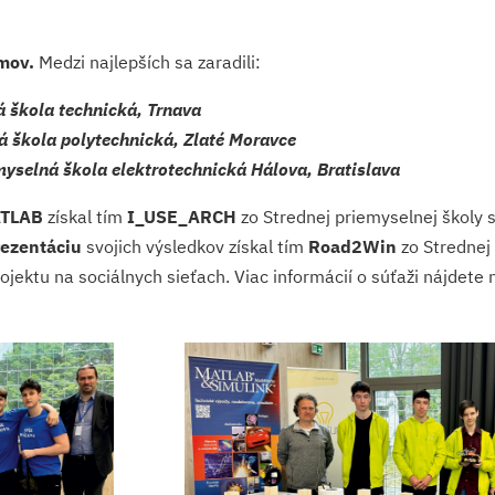
mov.
Medzi najlepších sa zaradili:
 škola technická, Trnava
á škola polytechnická, Zlaté Moravce
myselná škola elektrotechnická Hálova, Bratislava
ATLAB
získal tím
I_USE_ARCH
zo Strednej priemyselnej školy st
rezentáciu
svojich výsledkov získal tím
Road2Win
zo Strednej 
rojektu na sociálnych sieťach. Viac informácií o súťaži nájdete