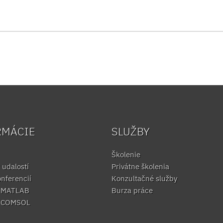
RMÁCIE
SLUŽBY
Školenie
 udalostí
Privátne školenia
onferencií
Konzultačné služby
e MATLAB
Burza práce
e COMSOL