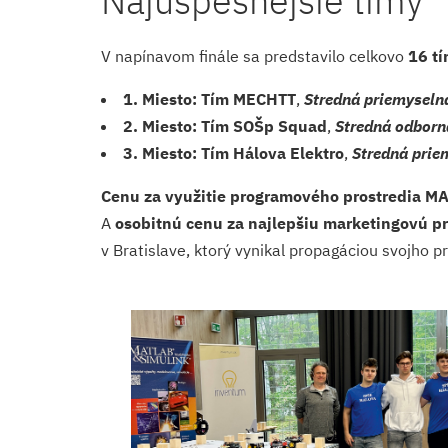
Najúspešnejšie tímy
V napínavom finále sa predstavilo celkovo
16 tí
1. Miesto: Tím MECHTT
,
Stredná priemyselná
2. Miesto: Tím SOŠp Squad
,
Stredná odborn
3. Miesto: Tím Hálova Elektro
,
Stredná prie
Cenu za využitie programového prostredia M
A
osobitnú cenu za najlepšiu marketingovú p
v Bratislave, ktorý vynikal propagáciou svojho p