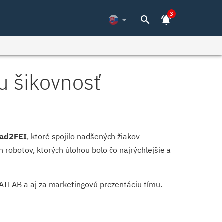
3
arrow_drop_down
search
notifications_active
u šikovnosť
ad2FEI
, ktoré spojilo nadšených žiakov
 robotov, ktorých úlohou bolo čo najrýchlejšie a
MATLAB a aj za marketingovú prezentáciu tímu.