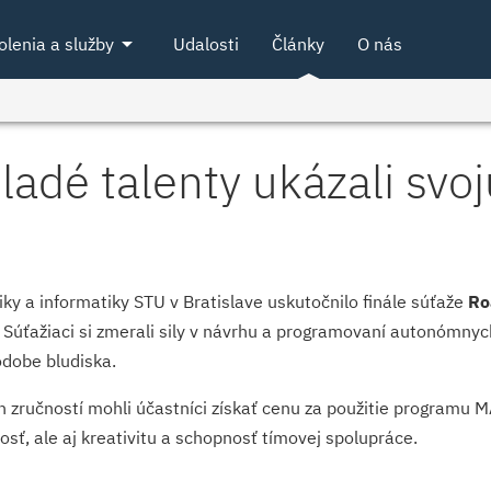
arrow_drop_down
olenia a služby
Udalosti
Články
O nás
dé talenty ukázali svoj
ky a informatiky STU v Bratislave uskutočnilo finále súťaže
Ro
 Súťažiaci si zmerali sily v návrhu a programovaní autonómnych
odobe bludiska.
h zručností mohli účastníci získať cenu za použitie programu 
osť, ale aj kreativitu a schopnosť tímovej spolupráce.