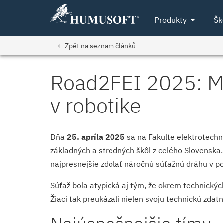
arrow_drop_down
Produkty
Šk
← Zpět na seznam článků
Road2FEI 2025: Mla
v robotike
Dňa
25. apríla 2025
sa na Fakulte elektrotechni
základných a stredných škôl z celého Slovenska.
najpresnejšie zdolať náročnú súťažnú dráhu v p
Súťaž bola atypická aj tým, že okrem technickýc
Žiaci tak preukázali nielen svoju technickú zdatn