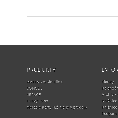
PRODUKTY
INFO
MATLAB & Simulink
Články
COMSOL
Kalendár
dSPACE
Archív k
HeavyHorse
Knižnic
Meracie Karty (Už nie je v predaji)
Knižnic
Podpora