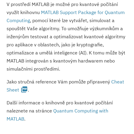
V prostředí MATLAB je možné pro kvantové počítání
využít knihovnu
MATLAB Support Package for Quantum
Computing
, pomocí které lze vytvářet, simulovat a
spouštět Vaše algoritmy. To umožňuje výzkumníkům a
inženýrům testovat a optimalizovat kvantové algoritmy
pro aplikace v oblastech, jako je kryptografie,
optimalizace a umělá inteligence (AI). K tomu může být
MATLAB integrován s kvantovým hardwarem nebo
simulačními prostředími.
Jako stručná reference Vám pomůže připravený
Cheat
picture_as_pdf
Sheet
.
Další informace o knihovně pro kvantové počítání
naleznete na stránce
Quantum Computing with
MATLAB
.