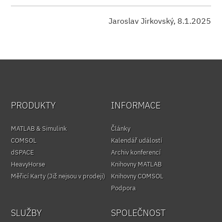
Jaroslav Jirkovský, 8.1.2025
PRODUKTY
INFORMACE
MATLAB & Simulink
Články
COMSOL
Kalendář událostí
dSPACE
Archiv konferencí
HeavyHorse
Knihovny MATLAB
Měřicí Karty (Již nejsou v prodeji)
Knihovny COMSOL
Podpora
SLUŽBY
SPOLEČNOST