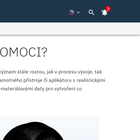
3
arrow_drop_down
search
notifications_active
POMOCI?
znam stále rostou, jak v procesu vývoje, tak
motného přístroje či aplikátoru s realistickými
materiálovými daty pro vytvoření co