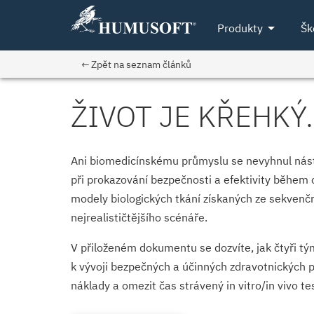
arrow_drop_down
Produkty
Šk
← Zpět na seznam článků
ŽIVOT JE KŘEHKÝ
Ani biomedicínskému průmyslu se nevyhnul nástu
při prokazování bezpečnosti a efektivity během 
modely biologických tkání získaných ze sekven
nejrealističtějšího scénáře.
V přiloženém dokumentu se dozvíte, jak čtyři tý
k vývoji bezpečných a účinných zdravotnických př
náklady a omezit čas strávený in vitro/in vivo t