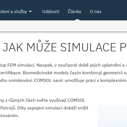
arrow_drop_down
olení a služby
Události
Články
O nás
. JAK MŮŽE SIMULACE 
p FEM simulací. Naopak, v současné době jejich uplatnění a vý
certifikace. Biomedicínské modely často kombinují geometrii sa
čního snímkování. COMSOL navíc umožňuje práci s komplexními 
my z různých částí světa využívají COMSOL
ístrojů. Díky zapojení simulací dokáží snížit
estováním.